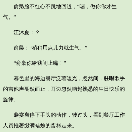
俞梟脸不红心不跳地回道，“嗯，做你你才生
气。”
江沐夏：？
俞梟：“稍稍用点儿力就生气。”
“俞梟你给我闭上嘴！”
暮色里的海边餐厅泛著暖光，忽然间，驻唱歌手
的吉他声戛然而止，耳边忽然响起熟悉的生日快乐的
旋律。
裴宴离停下手头的动作，转过头，看到餐厅工作
人员推著缀满蜡烛的蛋糕走来。