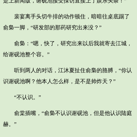
是上新闻版，谢砚池接受採访直接上了娱乐头条！”
裴宴离手头切牛排的动作顿住，暗暗往桌底踢了
俞梟一脚，“研发部的那药研究出来没？”
俞梟：“嗯，快了，研究出来以后我就寄去江城，
给谢砚池整个容。”
听到两人的对话，江沐夏扯住俞梟的胳膊，“你认
识谢砚池啊？他本人怎么样，是不是帅炸天？”
“不认识。”
俞棠插嘴，“俞梟不认识谢砚池，但是他认识陆庭
赫。”