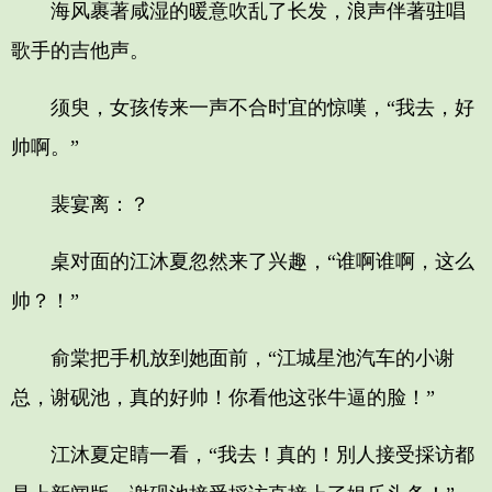
海风裹著咸湿的暖意吹乱了长发，浪声伴著驻唱
歌手的吉他声。
须臾，女孩传来一声不合时宜的惊嘆，“我去，好
帅啊。”
裴宴离：？
桌对面的江沐夏忽然来了兴趣，“谁啊谁啊，这么
帅？！”
俞棠把手机放到她面前，“江城星池汽车的小谢
总，谢砚池，真的好帅！你看他这张牛逼的脸！”
江沐夏定睛一看，“我去！真的！別人接受採访都