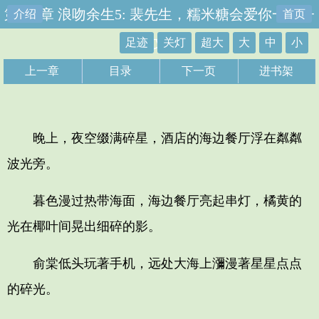
第144章 浪吻余生5: 裴先生，糯米糖会爱你一辈子
介绍
首页
（全文完）
足迹
关灯
超大
大
中
小
上一章
目录
下一页
进书架
晚上，夜空缀满碎星，酒店的海边餐厅浮在粼粼
波光旁。
暮色漫过热带海面，海边餐厅亮起串灯，橘黄的
光在椰叶间晃出细碎的影。
俞棠低头玩著手机，远处大海上瀰漫著星星点点
的碎光。