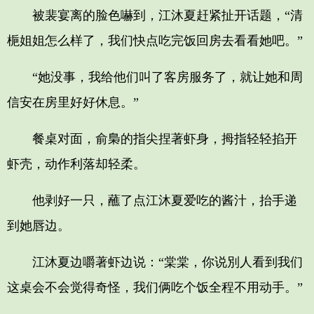
被裴宴离的脸色嚇到，江沐夏赶紧扯开话题，“清
梔姐姐怎么样了，我们快点吃完饭回房去看看她吧。”
“她没事，我给他们叫了客房服务了，就让她和周
信安在房里好好休息。”
餐桌对面，俞梟的指尖捏著虾身，拇指轻轻掐开
虾壳，动作利落却轻柔。
他剥好一只，蘸了点江沐夏爱吃的酱汁，抬手递
到她唇边。
江沐夏边嚼著虾边说：“棠棠，你说別人看到我们
这桌会不会觉得奇怪，我们俩吃个饭全程不用动手。”