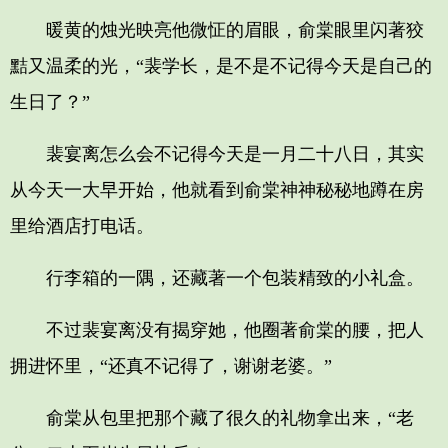
暖黄的烛光映亮他微怔的眉眼，俞棠眼里闪著狡
黠又温柔的光，“裴学长，是不是不记得今天是自己的
生日了？”
裴宴离怎么会不记得今天是一月二十八日，其实
从今天一大早开始，他就看到俞棠神神秘秘地蹲在房
里给酒店打电话。
行李箱的一隅，还藏著一个包装精致的小礼盒。
不过裴宴离没有揭穿她，他圈著俞棠的腰，把人
拥进怀里，“还真不记得了，谢谢老婆。”
俞棠从包里把那个藏了很久的礼物拿出来，“老