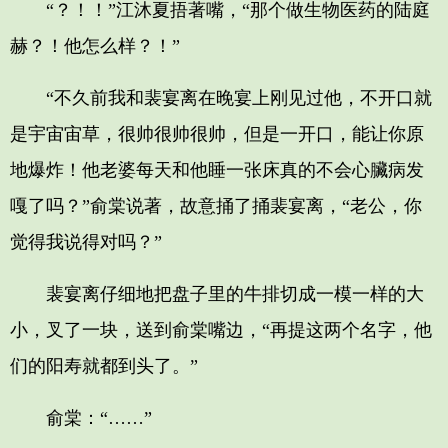
“？！！”江沐夏捂著嘴，“那个做生物医药的陆庭
赫？！他怎么样？！”
“不久前我和裴宴离在晚宴上刚见过他，不开口就
是宇宙宙草，很帅很帅很帅，但是一开口，能让你原
地爆炸！他老婆每天和他睡一张床真的不会心臟病发
嘎了吗？”俞棠说著，故意捅了捅裴宴离，“老公，你
觉得我说得对吗？”
裴宴离仔细地把盘子里的牛排切成一模一样的大
小，叉了一块，送到俞棠嘴边，“再提这两个名字，他
们的阳寿就都到头了。”
俞棠：“……”