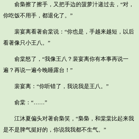
俞梟擦了擦手，又把手边的菠萝汁递过去，“对，
你吃饭不用手，都退化了。”
裴宴离看著俞棠说：“你也是，手越来越短，以后
看著像只小王八。”
俞棠怒了，“我像王八？裴宴离你有本事再说一
遍？再说一遍今晚睡露台！”
裴宴离：“你听错了，我说我是王八。”
俞棠：“……”
江沐夏偏头对著俞梟笑，“梟梟，和棠棠比起来我
是不是脾气挺好的，你说我我都不生气。”