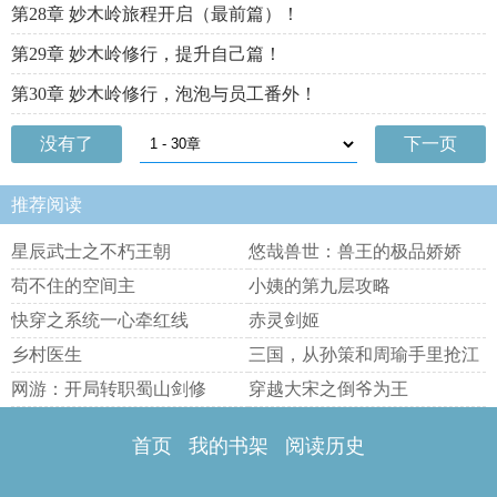
第28章 妙木岭旅程开启（最前篇）！
第29章 妙木岭修行，提升自己篇！
第30章 妙木岭修行，泡泡与员工番外！
没有了
下一页
推荐阅读
星辰武士之不朽王朝
悠哉兽世：兽王的极品娇娇
苟不住的空间主
小姨的第九层攻略
快穿之系统一心牵红线
赤灵剑姬
乡村医生
三国，从孙策和周瑜手里抢江
东
网游：开局转职蜀山剑修
穿越大宋之倒爷为王
首页
我的书架
阅读历史