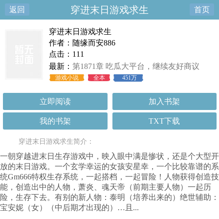
穿进末日游戏求生
返回
首页
穿进末日游戏求生
作者：随缘而安886
点击：111
最新：
第1871章 吃瓜大平台，继续友好商议
（二）！
游戏小说
全本
451万
立即阅读
加入书架
我的书架
TXT下载
穿进末日游戏求生简介：
一朝穿越进末日生存游戏中，映入眼中满是惨状，还是个大型开
放的末日游戏。一个玄学幸运的女孩安星幸，一个比较靠谱的系
统Gm666特权生存系统，一起搭档，一起冒险！人物获得创造技
能，创造出中的人物，萧炎、魂天帝（前期主要人物）一起历
险，生存下去。有别的新人物：泰明（培养出来的）绝世辅助：
宝安妮（女）（中后期才出现的）…且...