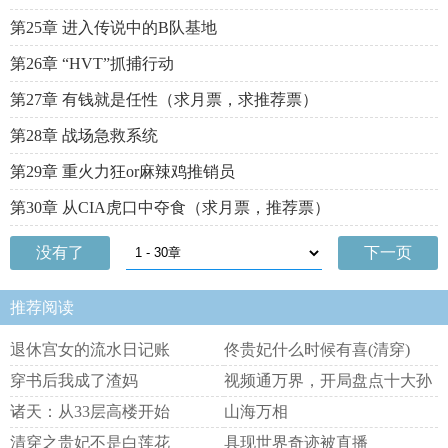
第25章 进入传说中的B队基地
第26章 “HVT”抓捕行动
第27章 有钱就是任性（求月票，求推荐票）
第28章 战场急救系统
第29章 重火力狂or麻辣鸡推销员
第30章 从CIA虎口中夺食（求月票，推荐票）
没有了
下一页
推荐阅读
退休宫女的流水日记账
佟贵妃什么时候有喜(清穿)
穿书后我成了渣妈
视频通万界，开局盘点十大孙
悟空
诸天：从33层高楼开始
山海万相
清穿之贵妃不是白莲花
具现世界奇迹被直播