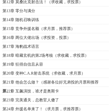
第12章 莫桑比克射击法！（求收藏，求投票）
第13章 零分与满分
第14章 随机召唤训练
第15章 竞争外援名额（求月票，推荐票）
第16章 两位大佬出场（求投资，投票）
第17章 海豹战术语言
第18章 暗藏玄机的第2场考核（求收藏，求投票）
第19章 狂得自信且从容
第20章 变种C.A.R射击系统（求收藏，求月票）
第21章 他会怎么做？（感谢各位好兄弟投的月票和推荐
票。）
第22章 互飙演技，谁才是奥斯卡
第23章 完美通关，总教官人傻了
第24章 外援名单来了！（求月票，求推荐票）