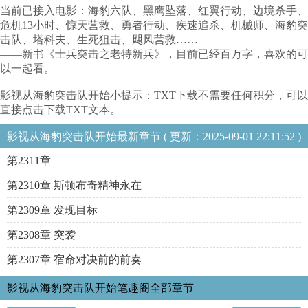
当前已接入电影：海豹六队、黑鹰坠落、红翼行动、边境杀手、
危机13小时、惊天营救、勇者行动、疾速追杀、机械师、海豹突
击队、塔科夫、生死狙击、飓风营救……
——新书《士兵突击之老特新兵》，目前已经百万字，喜欢的可
以一起看。
影视从海豹突击队开始小提示：TXT下载不需要任何积分，可以
直接点击下载TXT文本。
影视从海豹突击队开始最新章节 ( 更新：2025-09-01 22:11:52 )
第2311章
第2310章 斯顿布奇精神永在
第2309章 发现目标
第2308章 突袭
第2307章 宿命对决前的前奏
影视从海豹突击队开始笔趣阁全部章节