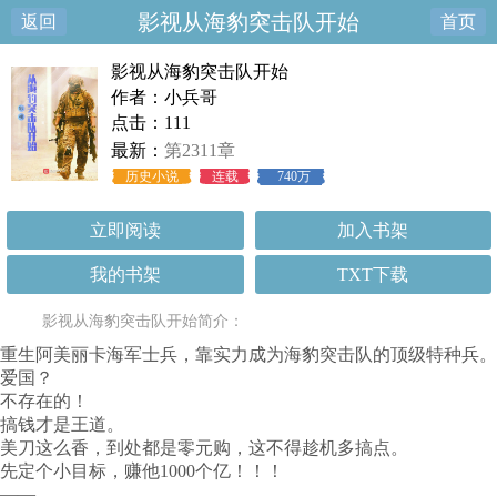
影视从海豹突击队开始
返回
首页
影视从海豹突击队开始
作者：小兵哥
点击：111
最新：
第2311章
历史小说
连载
740万
立即阅读
加入书架
我的书架
TXT下载
影视从海豹突击队开始简介：
重生阿美丽卡海军士兵，靠实力成为海豹突击队的顶级特种兵。
爱国？
不存在的！
搞钱才是王道。
美刀这么香，到处都是零元购，这不得趁机多搞点。
先定个小目标，赚他1000个亿！！！
——