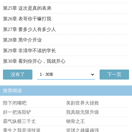
第25章 这次是真的表弟
第26章 表哥你干嘛打我
第27章 要多少人有多少人
第28章 黑中介开业
第29章 非清华不读的学长
第30章 看到你开心，我就开心
没有了
下一页
推荐阅读
陛下闭嘴吧
美剧世界大拯救
好一把洛阳铲
我真能无限升级
霸气纵横三千丈
钢骨之王
重生之我是演技派
篮球之越爆越强