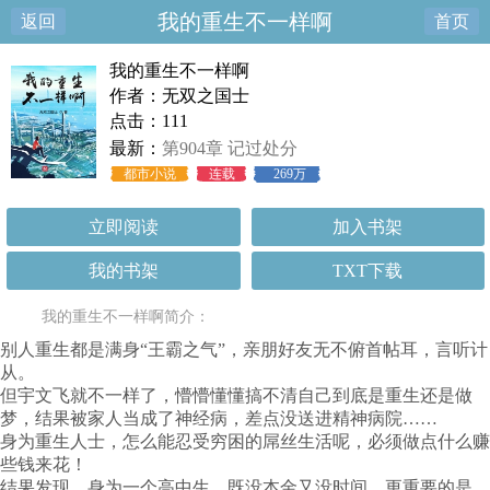
我的重生不一样啊
返回
首页
我的重生不一样啊
作者：无双之国士
点击：111
最新：
第904章 记过处分
都市小说
连载
269万
立即阅读
加入书架
我的书架
TXT下载
我的重生不一样啊简介：
别人重生都是满身“王霸之气”，亲朋好友无不俯首帖耳，言听计
从。
但宇文飞就不一样了，懵懵懂懂搞不清自己到底是重生还是做
梦，结果被家人当成了神经病，差点没送进精神病院……
身为重生人士，怎么能忍受穷困的屌丝生活呢，必须做点什么赚
些钱来花！
结果发现，身为一个高中生，既没本金又没时间，更重要的是，